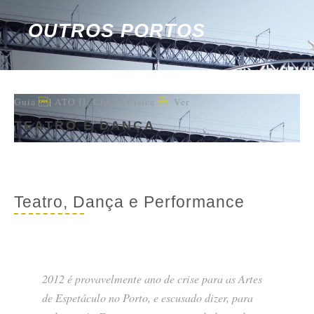
OUTROS PORTOS
Guia
|
ATO II: Cidade Física
|
Ver
TEATRO E DANÇA
Teatro, Dança e Performance
2012 é provavelmente ano de crise para as Artes
de Espetáculo no Porto, e escusado dizer, para